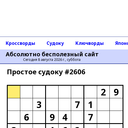
Кроссворды
Судоку
Ключворды
Япон
Абсолютно бесполезный сайт
Сегодня 8 августа 2026 г., суббота
Простое cудоку #2606
2
9
3
7
1
6
9
4
7