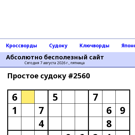
Кроссворды
Судоку
Ключворды
Япон
Абсолютно бесполезный сайт
Сегодня 7 августа 2026 г., пятница
Простое cудоку #2560
6
5
7
1
7
6
9
4
8