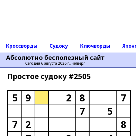
Кроссворды
Судоку
Ключворды
Япон
Абсолютно бесполезный сайт
Сегодня 6 августа 2026 г., четверг
Простое cудоку #2505
5
9
2
8
7
7
5
7
2
8