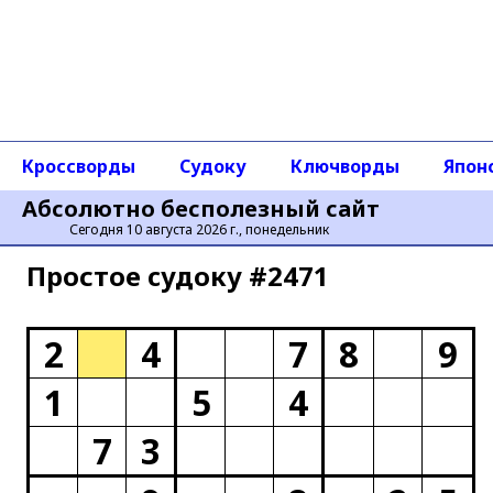
Кроссворды
Судоку
Ключворды
Япон
Абсолютно бесполезный сайт
Сегодня 10 августа 2026 г., понедельник
Простое cудоку #2471
2
4
7
8
9
1
5
4
7
3