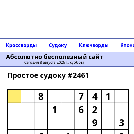
Кроссворды
Судоку
Ключворды
Япон
Абсолютно бесполезный сайт
Сегодня 8 августа 2026 г., суббота
Простое cудоку #2461
8
7
4
1
1
6
2
9
3