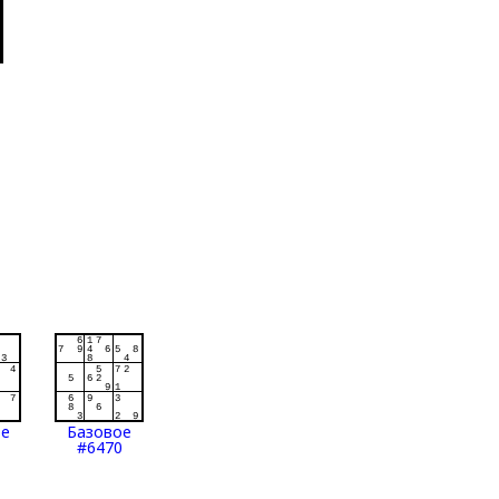
ое
Базовое
#6470