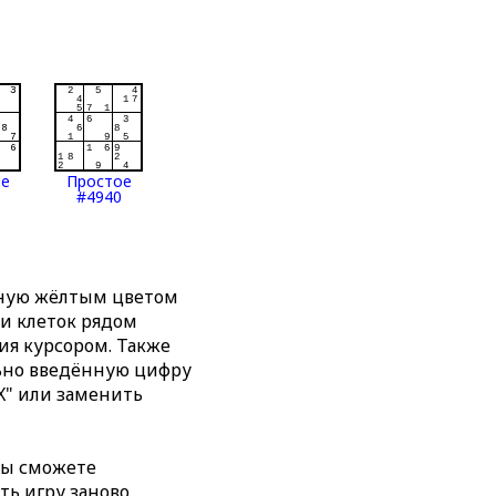
ое
Простое
#4940
нную жёлтым цветом
ти клеток рядом
я курсором. Также
льно введённую цифру
X" или заменить
вы сможете
ть игру заново,