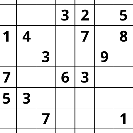
3
2
5
1
4
7
8
3
9
7
6
3
5
3
7
1