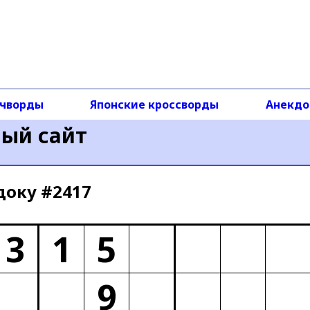
чворды
Японские кроссворды
Анекд
ный сайт
доку #2417
3
1
5
9