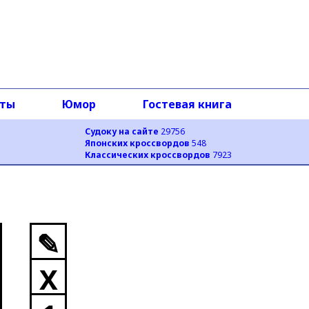
оты
Юмор
Гостевая книга
Судоку на сайте
29756
Японских кроссвордов
548
Классических кроссвордов
7923
✎
X