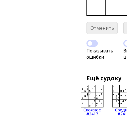
Отменить
Показывать
В
ошибки
ц
Ещё судоку
Сложное
Сред
#2417
#241