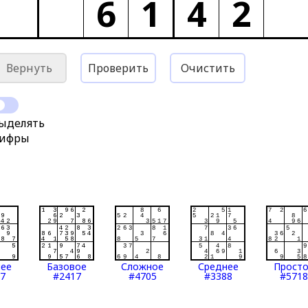
6
1
4
2
Вернуть
Проверить
Очистить
ыделять
ифры
нее
Базовое
Сложное
Среднее
Прост
7
#2417
#4705
#3388
#5718