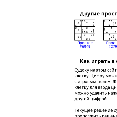
Другие прос
Простое
Прос
#6949
#279
Как играть в
Судоку на этом сай
клетку. Цифру можно
с игровым полем. 
клетку для ввода ц
можно удалить нажа
другой цифрой.
Текущее решение су
продолжить решение