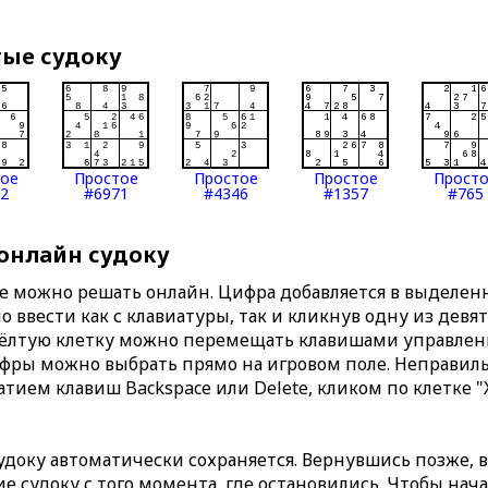
тые судоку
тое
Простое
Простое
Простое
Прост
2
#6971
#4346
#1357
#765
 онлайн судоку
те можно решать онлайн. Цифра добавляется в выделе
 ввести как с клавиатуры, так и кликнув одну из девя
Жёлтую клетку можно перемещать клавишами управлени
ифры можно выбрать прямо на игровом поле. Неправи
тием клавиш Backspace или Delete, кликом по клетке "
доку автоматически сохраняется. Вернувшись позже, 
 судоку с того момента, где остановились. Чтобы нача