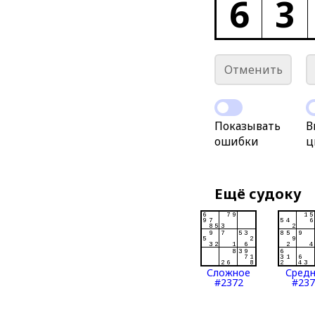
6
3
Отменить
Показывать
В
ошибки
ц
Ещё судоку
Сложное
Сред
#2372
#237