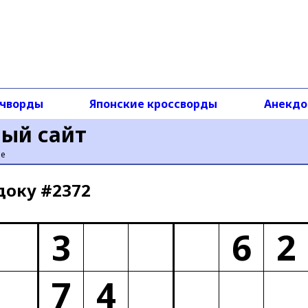
чворды
Японские кроссворды
Анекд
ный сайт
ье
доку #2372
3
6
2
7
4