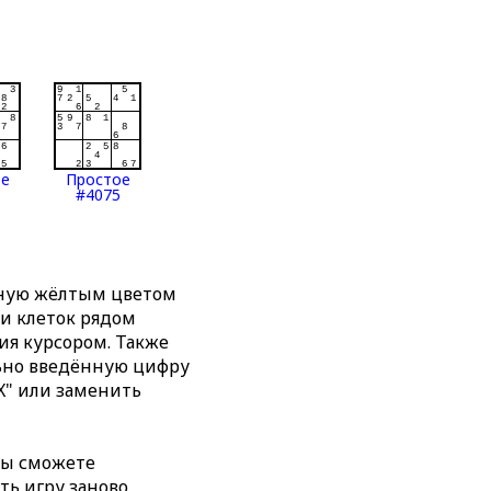
ое
Простое
#4075
нную жёлтым цветом
ти клеток рядом
я курсором. Также
льно введённую цифру
X" или заменить
вы сможете
ть игру заново,