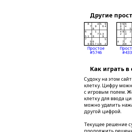
Другие прос
Простое
Прос
#5746
#433
Как играть в
Судоку на этом сай
клетку. Цифру можно
с игровым полем. 
клетку для ввода ц
можно удалить нажа
другой цифрой.
Текущее решение су
продолжить решение