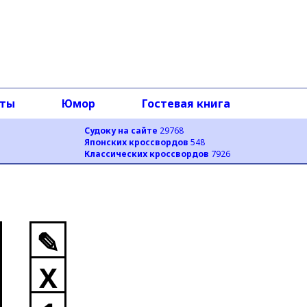
оты
Юмор
Гостевая книга
Судоку на сайте
29768
Японских кроссвордов
548
Классических кроссвордов
7926
✎
X