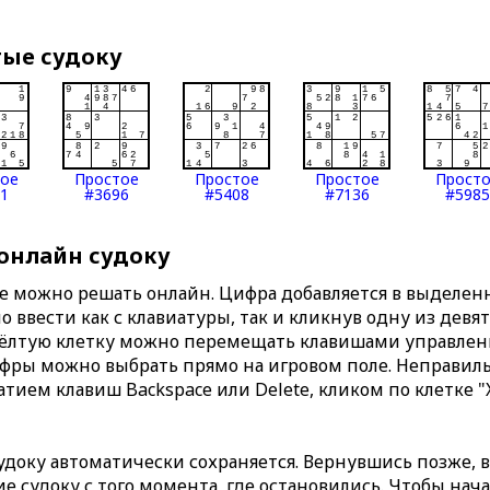
тые судоку
тое
Простое
Простое
Простое
Прост
1
#3696
#5408
#7136
#5985
 онлайн судоку
те можно решать онлайн. Цифра добавляется в выделе
 ввести как с клавиатуры, так и кликнув одну из девя
Жёлтую клетку можно перемещать клавишами управлени
ифры можно выбрать прямо на игровом поле. Неправи
тием клавиш Backspace или Delete, кликом по клетке "
доку автоматически сохраняется. Вернувшись позже, 
 судоку с того момента, где остановились. Чтобы нача