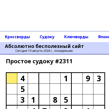
Кроссворды
Судоку
Ключворды
Япон
Абсолютно бесполезный сайт
Сегодня 10 августа 2026 г., понедельник
Простое cудоку #2311
4
1
9
3
5
3
1
8
5