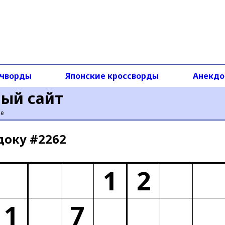
чворды
Японские кроссворды
Анекд
ный сайт
ье
доку #2262
1
2
1
7