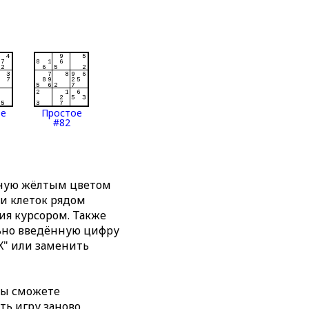
ое
Простое
#82
нную жёлтым цветом
ти клеток рядом
я курсором. Также
льно введённую цифру
X" или заменить
вы сможете
ть игру заново,