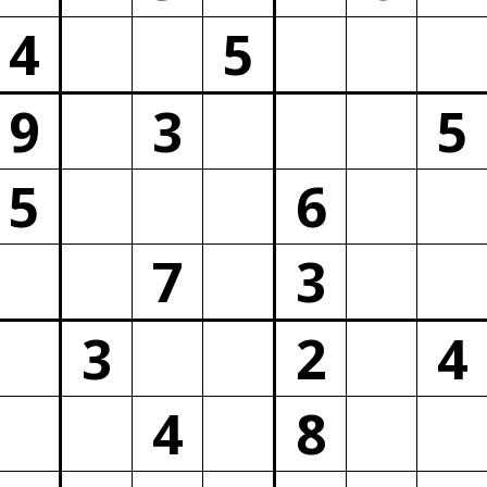
4
5
9
3
5
5
6
7
3
3
2
4
4
8