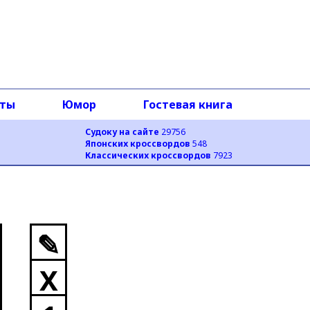
оты
Юмор
Гостевая книга
Судоку на сайте
29756
Японских кроссвордов
548
Классических кроссвордов
7923
✎
X