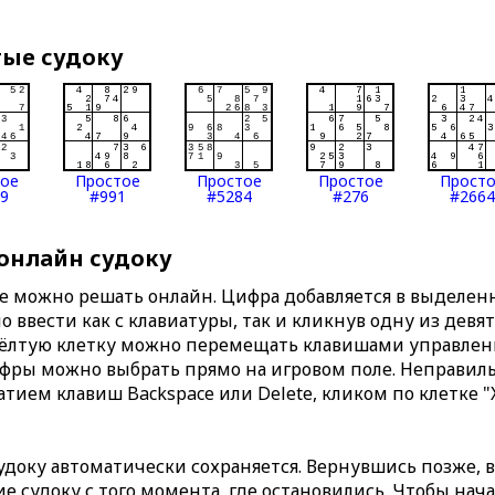
тые судоку
тое
Простое
Простое
Простое
Прост
9
#991
#5284
#276
#2664
 онлайн судоку
те можно решать онлайн. Цифра добавляется в выделе
 ввести как с клавиатуры, так и кликнув одну из девя
Жёлтую клетку можно перемещать клавишами управлени
ифры можно выбрать прямо на игровом поле. Неправи
тием клавиш Backspace или Delete, кликом по клетке "
доку автоматически сохраняется. Вернувшись позже, 
 судоку с того момента, где остановились. Чтобы нача