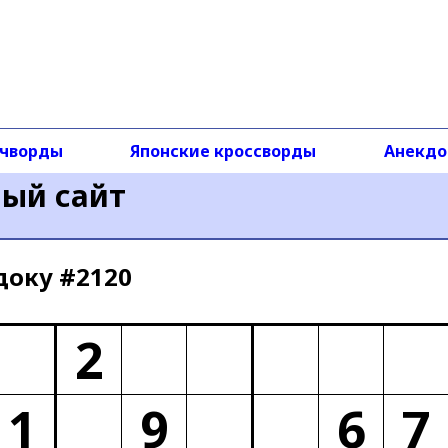
чворды
Японские кроссворды
Анекд
ный сайт
доку #2120
2
1
9
6
7