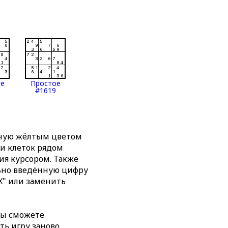
ое
Простое
#1619
нную жёлтым цветом
ти клеток рядом
я курсором. Также
льно введённую цифру
X" или заменить
вы сможете
ть игру заново,