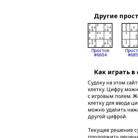
Другие прос
Простое
Прос
#6604
#685
Как играть в
Судоку на этом сай
клетку. Цифру можно
с игровым полем. 
клетку для ввода ц
можно удалить нажа
другой цифрой.
Текущее решение су
продолжить решение