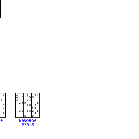
ое
Базовое
#3548