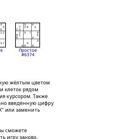
ое
Простое
#6374
нную жёлтым цветом
ти клеток рядом
я курсором. Также
льно введённую цифру
X" или заменить
вы сможете
ть игру заново,