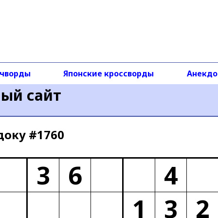
чворды
Японские кроссворды
Анекд
ный сайт
доку #1760
3
6
4
1
3
2