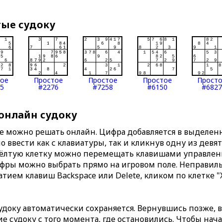
тые судоку
тое
Простое
Простое
Простое
Прост
5
#2276
#7258
#6150
#6827
 онлайн судоку
те можно решать онлайн. Цифра добавляется в выделе
 ввести как с клавиатуры, так и кликнув одну из девя
Жёлтую клетку можно перемещать клавишами управлени
ифры можно выбрать прямо на игровом поле. Неправи
тием клавиш Backspace или Delete, кликом по клетке "
доку автоматически сохраняется. Вернувшись позже, 
 судоку с того момента, где остановились. Чтобы нача