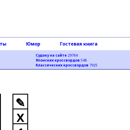
оты
Юмор
Гостевая книга
Судоку на сайте
29764
Японских кроссвордов
548
Классических кроссвордов
7925
✎
X