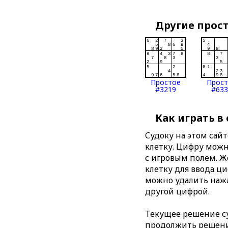
Другие прос
Простое
Прос
#3219
#633
Как играть в
Судоку на этом сай
клетку. Цифру можно
с игровым полем. 
клетку для ввода ц
можно удалить нажа
другой цифрой.
Текущее решение су
продолжить решение