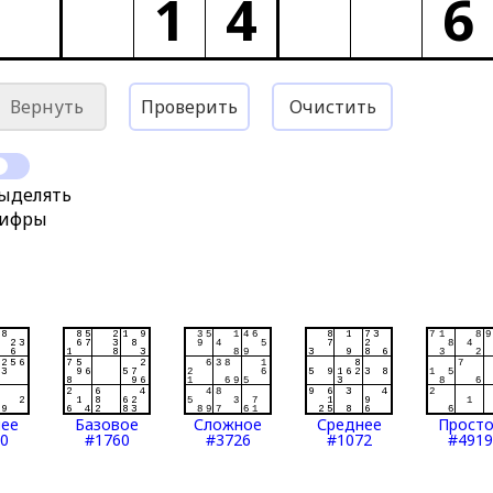
1
4
6
Вернуть
Проверить
Очистить
ыделять
ифры
нее
Базовое
Сложное
Среднее
Прост
0
#1760
#3726
#1072
#4919