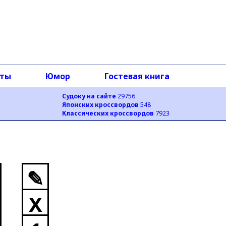
оты
Юмор
Гостевая книга
Судоку на сайте
29756
Японских кроссвордов
548
Классических кроссвордов
7923
✎
X