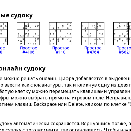
тые судоку
тое
Простое
Простое
Простое
Прост
8
#4106
#118
#4764
#5621
 онлайн судоку
те можно решать онлайн. Цифра добавляется в выделе
 ввести как с клавиатуры, так и кликнув одну из девя
Жёлтую клетку можно перемещать клавишами управлени
ифры можно выбрать прямо на игровом поле. Неправи
тием клавиш Backspace или Delete, кликом по клетке "
доку автоматически сохраняется. Вернувшись позже, 
 судоку с того момента, где остановились. Чтобы нача