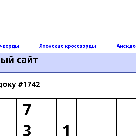
чворды
Японские кроссворды
Анекд
ный сайт
доку #1742
7
3
1