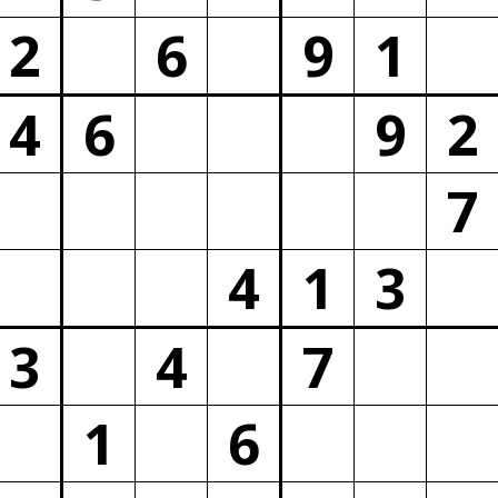
2
6
9
1
4
6
9
2
7
4
1
3
3
4
7
1
6