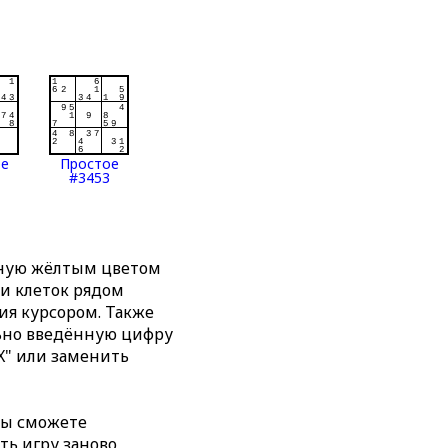
ое
Простое
#3453
нную жёлтым цветом
ти клеток рядом
я курсором. Также
льно введённую цифру
X" или заменить
вы сможете
ть игру заново,