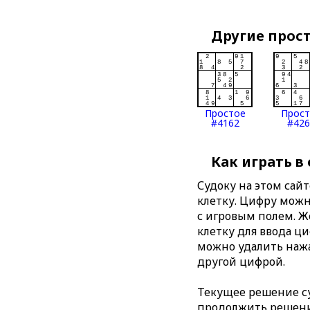
Другие прос
Простое
Прос
#4162
#426
Как играть в
Судоку на этом сай
клетку. Цифру можно
с игровым полем. 
клетку для ввода ц
можно удалить нажа
другой цифрой.
Текущее решение су
продолжить решение