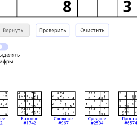
8
3
Вернуть
Проверить
Очистить
ыделять
ифры
нее
Базовое
Сложное
Среднее
Прост
2
#1742
#967
#2534
#6574