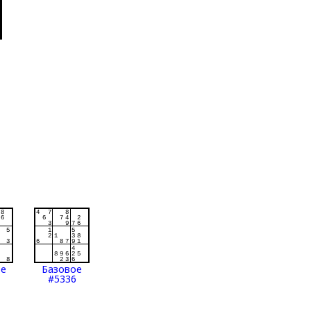
ое
Базовое
#5336