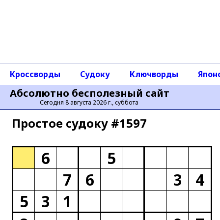
Кроссворды
Судоку
Ключворды
Япон
Абсолютно бесполезный сайт
Сегодня 8 августа 2026 г., суббота
Простое cудоку #1597
6
5
7
6
3
4
5
3
1