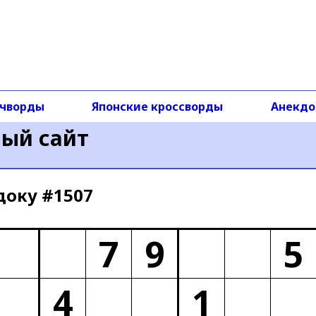
чворды
Японские кроссворды
Анекд
ный сайт
доку #1507
7
9
5
4
1