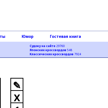
оты
Юмор
Гостевая книга
Судоку на сайте
29760
Японских кроссвордов
548
Классических кроссвордов
7924
✎
X