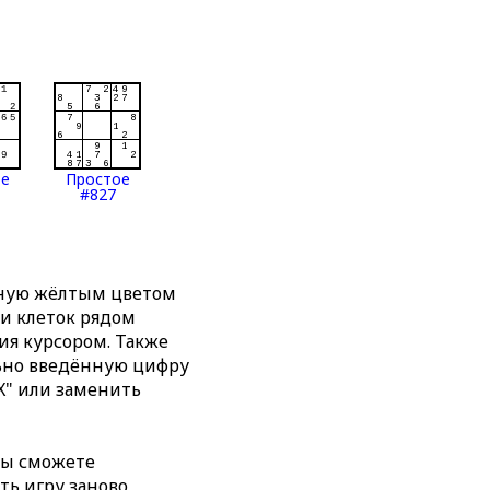
ое
Простое
#827
нную жёлтым цветом
ти клеток рядом
я курсором. Также
льно введённую цифру
X" или заменить
вы сможете
ть игру заново,