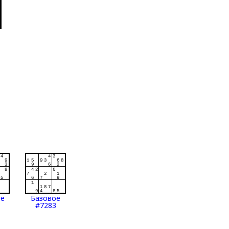
ое
Базовое
#7283