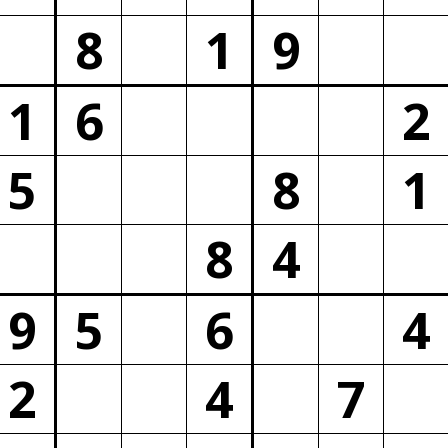
8
1
9
1
6
2
5
8
1
8
4
9
5
6
4
2
4
7