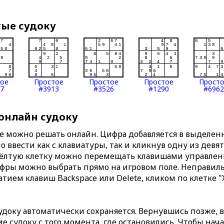
тые судоку
тое
Простое
Простое
Простое
Прост
7
#3913
#3526
#1290
#6962
 онлайн судоку
те можно решать онлайн. Цифра добавляется в выделе
 ввести как с клавиатуры, так и кликнув одну из девя
Жёлтую клетку можно перемещать клавишами управлени
ифры можно выбрать прямо на игровом поле. Неправи
тием клавиш Backspace или Delete, кликом по клетке "
доку автоматически сохраняется. Вернувшись позже, 
 судоку с того момента, где остановились. Чтобы нача