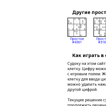
Другие прос
Простое
Прос
#4361
#316
Как играть в
Судоку на этом сай
клетку. Цифру можно
с игровым полем. 
клетку для ввода ц
можно удалить нажа
другой цифрой.
Текущее решение су
продолжить решение