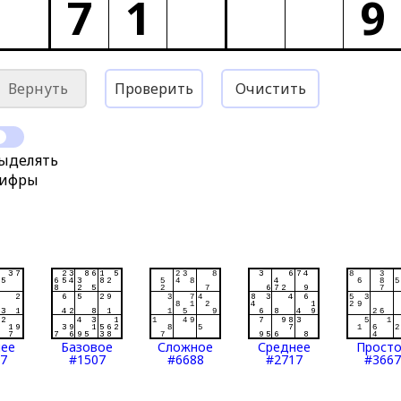
7
1
9
Вернуть
Проверить
Очистить
ыделять
ифры
нее
Базовое
Сложное
Среднее
Прост
7
#1507
#6688
#2717
#3667