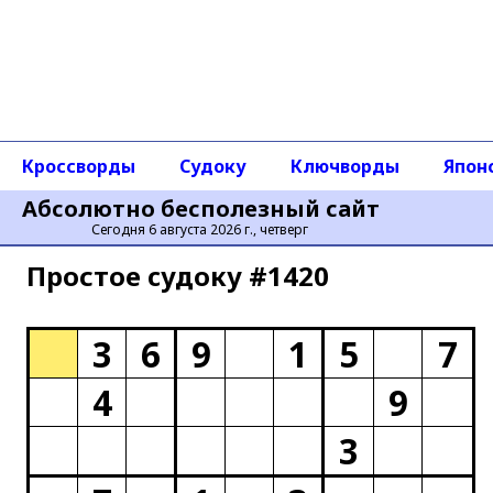
Кроссворды
Судоку
Ключворды
Япон
Абсолютно бесполезный сайт
Сегодня 6 августа 2026 г., четверг
Простое cудоку #1420
3
6
9
1
5
7
4
9
3