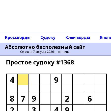
Кроссворды
Судоку
Ключворды
Япон
Абсолютно бесполезный сайт
Сегодня 7 августа 2026 г., пятница
Простое cудоку #1368
4
9
8
7
9
2
6
2
3
4
9