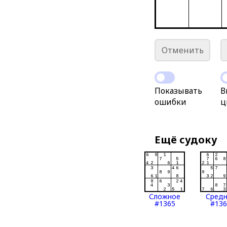
Отменить
Показывать
В
ошибки
ц
Ещё судоку
Сложное
Сред
#1365
#136