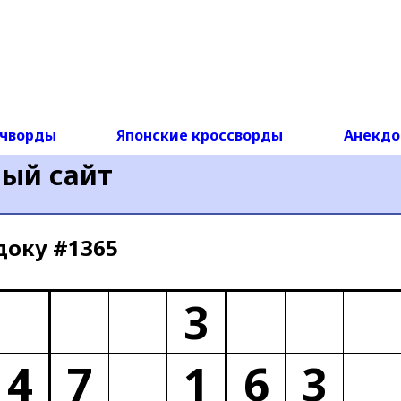
чворды
Японские кроссворды
Анекд
ный сайт
доку #1365
3
4
7
1
6
3