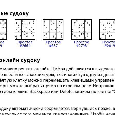
тые судоку
тое
Простое
Простое
Простое
Прост
9
#2664
#637
#2798
#2619
 онлайн судоку
те можно решать онлайн. Цифра добавляется в выделе
 ввести как с клавиатуры, так и кликнув одну из девя
Жёлтую клетку можно перемещать клавишами управлени
ифры можно выбрать прямо на игровом поле. Неправи
тием клавиш Backspace или Delete, кликом по клетке "
доку автоматически сохраняется. Вернувшись позже, 
 судоку с того момента, где остановились. Чтобы нача