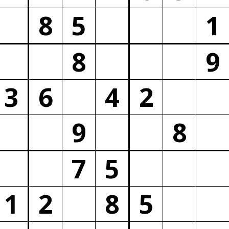
8
5
1
8
9
3
6
4
2
9
8
7
5
1
2
8
5