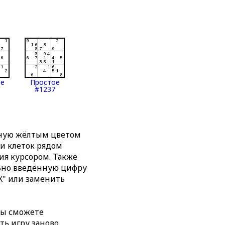
ое
Простое
#1237
нную жёлтым цветом
ти клеток рядом
я курсором. Также
льно введённую цифру
X" или заменить
вы сможете
ть игру заново,