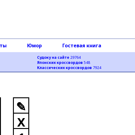
оты
Юмор
Гостевая книга
Судоку на сайте
29764
Японских кроссвордов
548
Классических кроссвордов
7924
✎
X