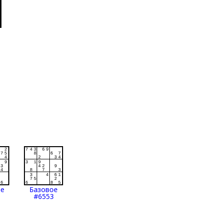
ое
Базовое
#6553