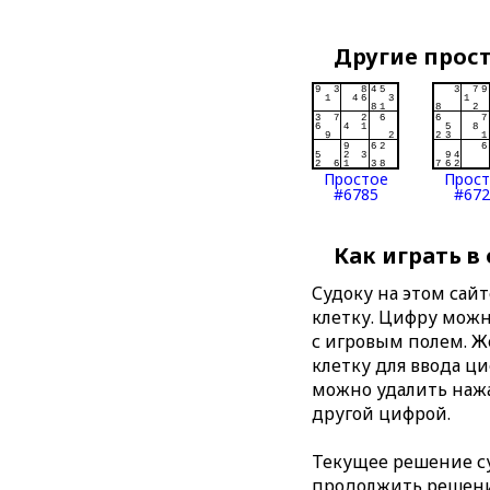
Другие прос
Простое
Прос
#6785
#672
Как играть в
Судоку на этом сай
клетку. Цифру можно
с игровым полем. 
клетку для ввода ц
можно удалить нажа
другой цифрой.
Текущее решение су
продолжить решение