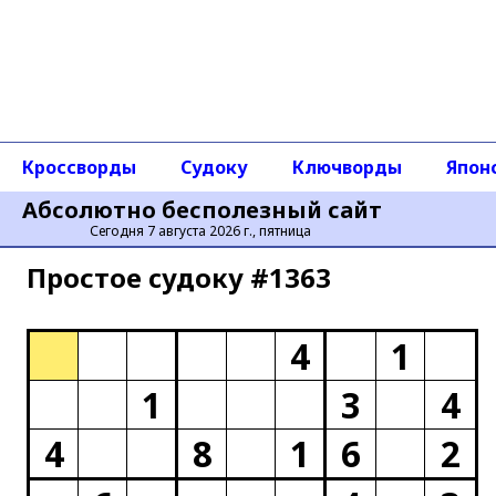
Кроссворды
Судоку
Ключворды
Япон
Абсолютно бесполезный сайт
Сегодня 7 августа 2026 г., пятница
Простое cудоку #1363
4
1
1
3
4
4
8
1
6
2