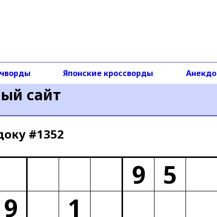
чворды
Японские кроссворды
Анекд
ный сайт
доку #1352
9
5
9
1