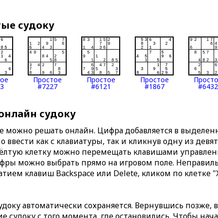
тые судоку
тое
Простое
Простое
Простое
Прост
3
#7227
#6121
#1867
#6432
 онлайн судоку
те можно решать онлайн. Цифра добавляется в выделе
 ввести как с клавиатуры, так и кликнув одну из девя
Жёлтую клетку можно перемещать клавишами управлени
ифры можно выбрать прямо на игровом поле. Неправи
тием клавиш Backspace или Delete, кликом по клетке "
доку автоматически сохраняется. Вернувшись позже, 
 судоку с того момента, где остановились. Чтобы нача