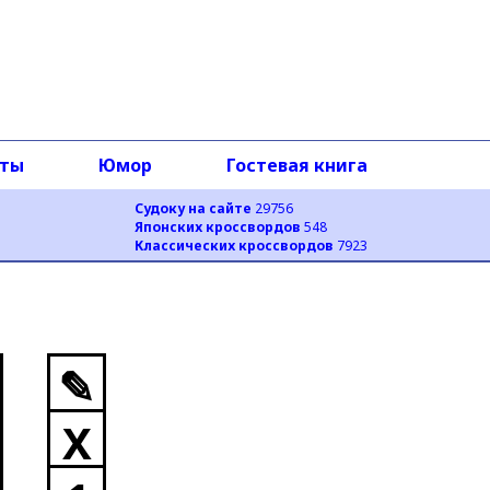
оты
Юмор
Гостевая книга
Судоку на сайте
29756
Японских кроссвордов
548
Классических кроссвордов
7923
✎
X