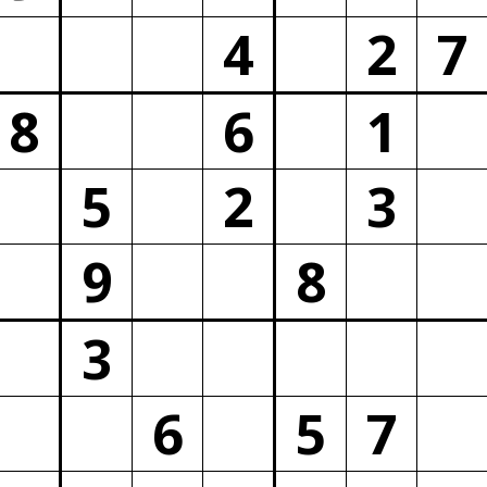
4
2
7
8
6
1
5
2
3
9
8
3
6
5
7