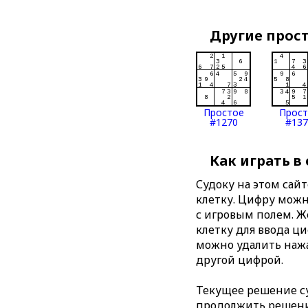
Другие прос
Простое
Прос
#1270
#137
Как играть в
Судоку на этом сай
клетку. Цифру можно
с игровым полем. 
клетку для ввода ц
можно удалить нажа
другой цифрой.
Текущее решение су
продолжить решение