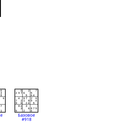
ое
Базовое
#918