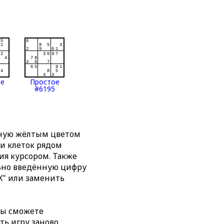
ое
Простое
#6195
нную жёлтым цветом
ти клеток рядом
я курсором. Также
льно введённую цифру
X" или заменить
вы сможете
ть игру заново,