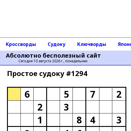
Кроссворды
Судоку
Ключворды
Япон
Абсолютно бесполезный сайт
Сегодня 10 августа 2026 г., понедельник
Простое cудоку #1294
6
5
7
2
2
3
1
8
4
3