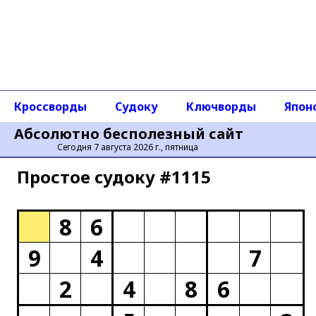
Кроссворды
Судоку
Ключворды
Япон
Абсолютно бесполезный сайт
Сегодня 7 августа 2026 г., пятница
Простое cудоку #1115
8
6
9
4
7
2
4
8
6