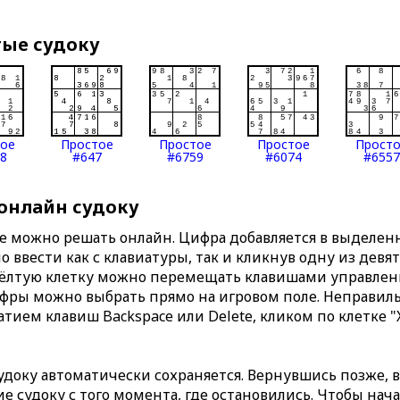
тые судоку
тое
Простое
Простое
Простое
Прост
8
#647
#6759
#6074
#6557
 онлайн судоку
те можно решать онлайн. Цифра добавляется в выделе
 ввести как с клавиатуры, так и кликнув одну из девя
Жёлтую клетку можно перемещать клавишами управлени
ифры можно выбрать прямо на игровом поле. Неправи
тием клавиш Backspace или Delete, кликом по клетке "
доку автоматически сохраняется. Вернувшись позже, 
 судоку с того момента, где остановились. Чтобы нача