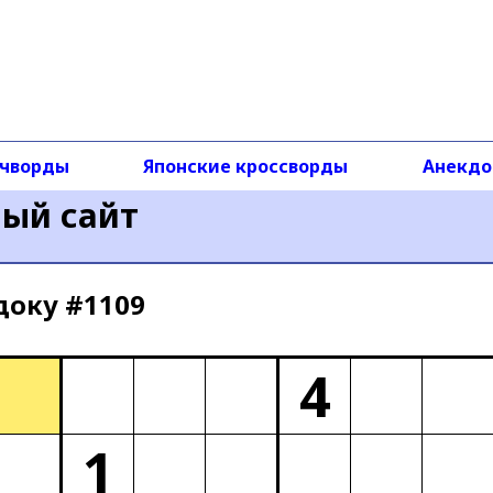
чворды
Японские кроссворды
Анекд
ный сайт
доку #1109
4
1