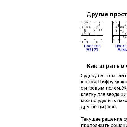
Другие прос
Простое
Прос
#3179
#446
Как играть в
Судоку на этом сай
клетку. Цифру можно
с игровым полем. 
клетку для ввода ц
можно удалить нажа
другой цифрой.
Текущее решение су
продолжить решение