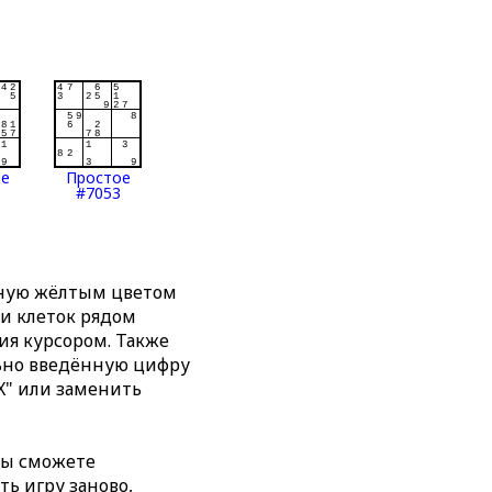
ое
Простое
#7053
нную жёлтым цветом
ти клеток рядом
я курсором. Также
льно введённую цифру
X" или заменить
вы сможете
ть игру заново,