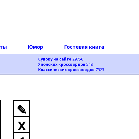
оты
Юмор
Гостевая книга
Судоку на сайте
29756
Японских кроссвордов
548
Классических кроссвордов
7923
✎
X