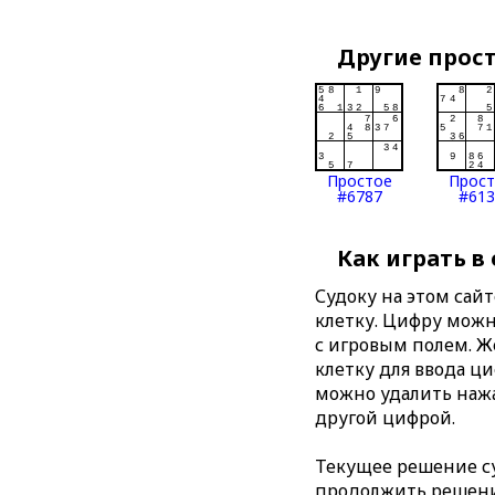
Другие прос
Простое
Прос
#6787
#613
Как играть в
Судоку на этом сай
клетку. Цифру можно
с игровым полем. 
клетку для ввода ц
можно удалить нажа
другой цифрой.
Текущее решение су
продолжить решение