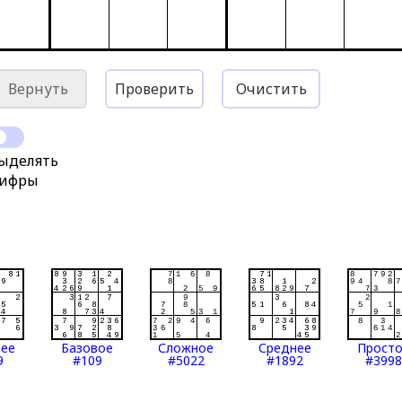
Вернуть
Проверить
Очистить
ыделять
ифры
нее
Базовое
Сложное
Среднее
Прост
9
#109
#5022
#1892
#3998