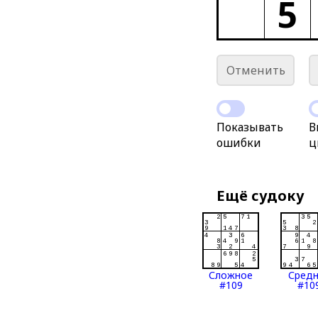
5
Отменить
Показывать
В
ошибки
ц
Ещё судоку
Сложное
Сред
#109
#10