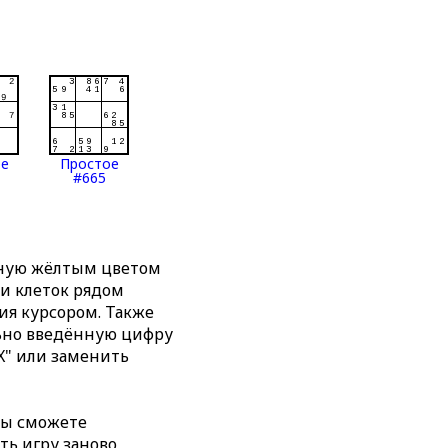
ое
Простое
#665
нную жёлтым цветом
ти клеток рядом
я курсором. Также
льно введённую цифру
X" или заменить
вы сможете
ть игру заново,