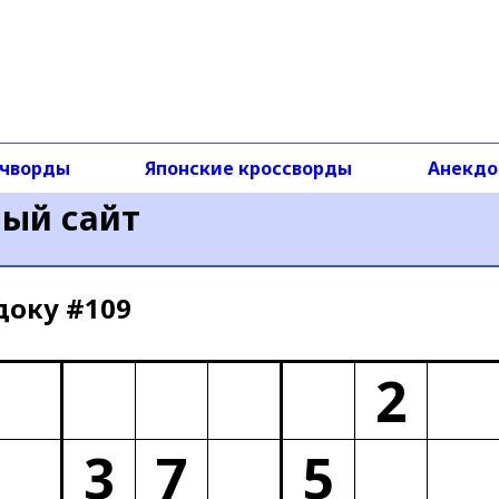
чворды
Японские кроссворды
Анекд
ный сайт
доку #109
2
3
7
5