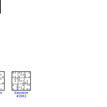
ое
Базовое
#2062