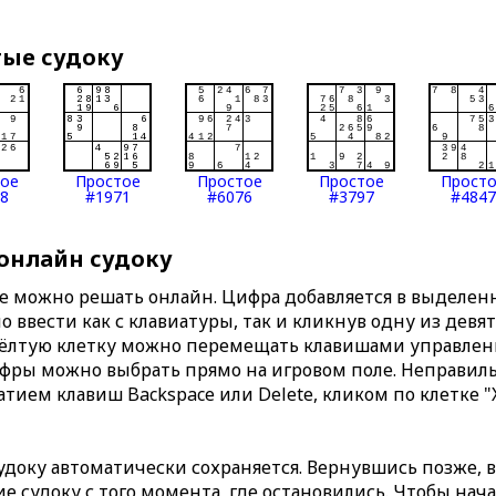
тые судоку
тое
Простое
Простое
Простое
Прост
8
#1971
#6076
#3797
#4847
 онлайн судоку
те можно решать онлайн. Цифра добавляется в выделе
 ввести как с клавиатуры, так и кликнув одну из девя
Жёлтую клетку можно перемещать клавишами управлени
ифры можно выбрать прямо на игровом поле. Неправи
тием клавиш Backspace или Delete, кликом по клетке "
доку автоматически сохраняется. Вернувшись позже, 
 судоку с того момента, где остановились. Чтобы нача