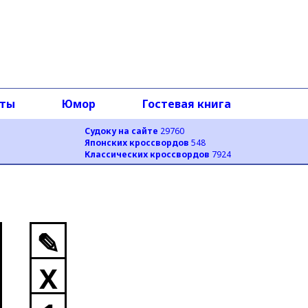
оты
Юмор
Гостевая книга
Судоку на сайте
29760
Японских кроссвордов
548
Классических кроссвордов
7924
✎
X