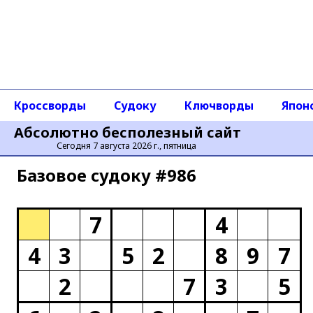
Кроссворды
Судоку
Ключворды
Япон
Абсолютно бесполезный сайт
Сегодня 7 августа 2026 г., пятница
Базовое cудоку #986
7
4
4
3
5
2
8
9
7
2
7
3
5