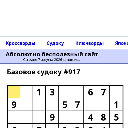
Кроссворды
Судоку
Ключворды
Япон
Абсолютно бесполезный сайт
Сегодня 7 августа 2026 г., пятница
Базовое cудоку #917
1
3
6
7
9
5
7
1
9
4
8
5