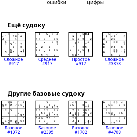
ошибки
цифры
Ещё судоку
Сложное
Среднее
Простое
Сложное
#917
#917
#917
#3378
Другие базовые судоку
Базовое
Базовое
Базовое
Базовое
#1372
#2395
#1702
#4708