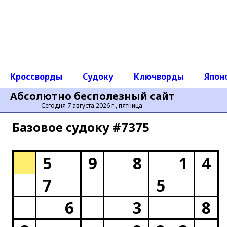
Кроссворды
Судоку
Ключворды
Япон
Абсолютно бесполезный сайт
Сегодня 7 августа 2026 г., пятница
Базовое cудоку #7375
5
9
8
1
4
7
5
6
3
8