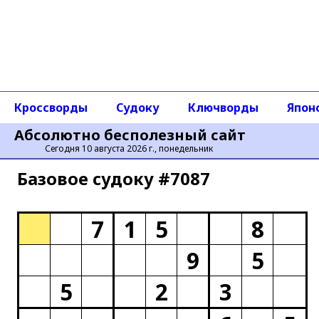
Кроссворды
Судоку
Ключворды
Япон
Абсолютно бесполезный сайт
Сегодня 10 августа 2026 г., понедельник
Базовое cудоку #7087
7
1
5
8
9
5
5
2
3