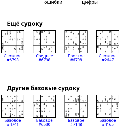
ошибки
цифры
Ещё судоку
Сложное
Среднее
Простое
Сложное
#6798
#6798
#6798
#2647
Другие базовые судоку
Базовое
Базовое
Базовое
Базовое
#4741
#6530
#7148
#4165