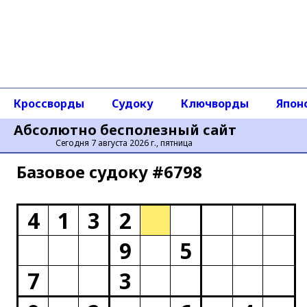
Кроссворды
Судоку
Ключворды
Япон
Абсолютно бесполезный сайт
Сегодня 7 августа 2026 г., пятница
Базовое cудоку #6798
4
1
3
2
9
5
7
3