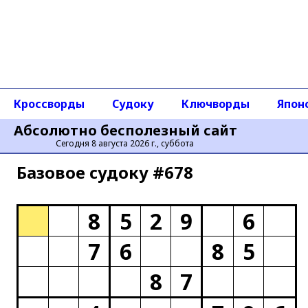
Кроссворды
Судоку
Ключворды
Япон
Абсолютно бесполезный сайт
Сегодня 8 августа 2026 г., суббота
Базовое cудоку #678
8
5
2
9
6
7
6
8
5
8
7