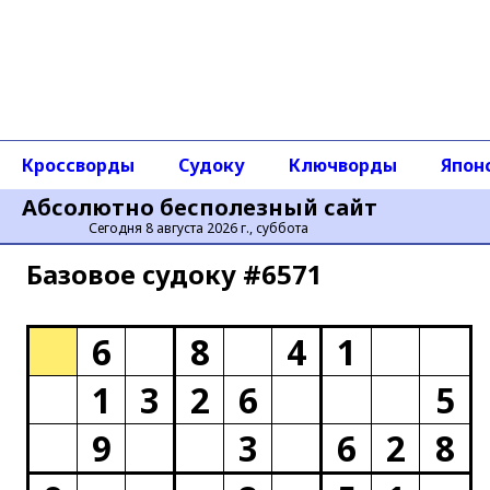
Кроссворды
Судоку
Ключворды
Япон
Абсолютно бесполезный сайт
Сегодня 8 августа 2026 г., суббота
Базовое cудоку #6571
6
8
4
1
1
3
2
6
5
9
3
6
2
8