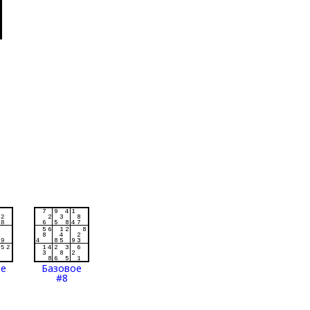
ое
Базовое
#8