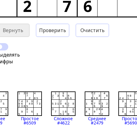
2
7
6
Вернуть
Проверить
Очистить
ыделять
ифры
нее
Простое
Сложное
Среднее
Прост
9
#6509
#4622
#2479
#5690