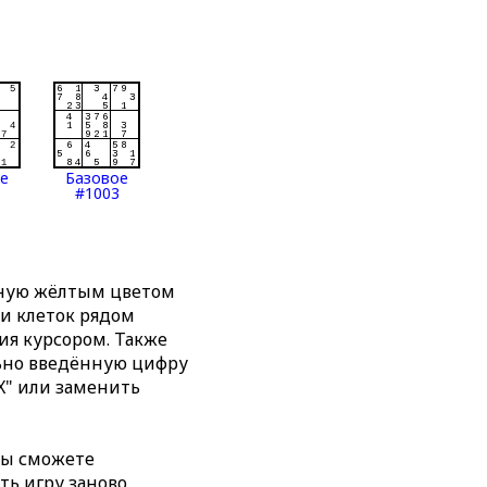
ое
Базовое
#1003
нную жёлтым цветом
ти клеток рядом
я курсором. Также
льно введённую цифру
X" или заменить
вы сможете
ть игру заново,