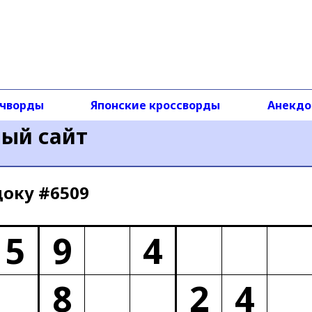
чворды
Японские кроссворды
Анекд
ный сайт
доку #6509
5
9
4
8
2
4