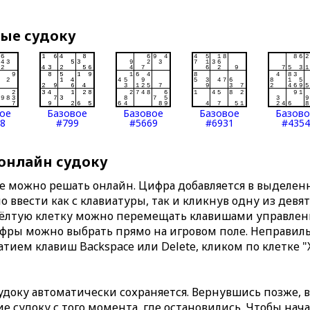
вые судоку
ое
Базовое
Базовое
Базовое
Базов
8
#799
#5669
#6931
#4354
 онлайн судоку
те можно решать онлайн. Цифра добавляется в выделе
 ввести как с клавиатуры, так и кликнув одну из девя
Жёлтую клетку можно перемещать клавишами управлени
ифры можно выбрать прямо на игровом поле. Неправи
тием клавиш Backspace или Delete, кликом по клетке "
доку автоматически сохраняется. Вернувшись позже, 
 судоку с того момента, где остановились. Чтобы нача