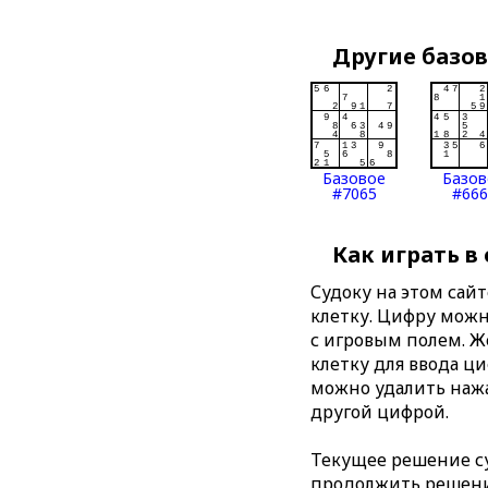
Другие базо
Базовое
Базов
#7065
#666
Как играть в
Судоку на этом сай
клетку. Цифру можно
с игровым полем. 
клетку для ввода ц
можно удалить нажа
другой цифрой.
Текущее решение су
продолжить решение