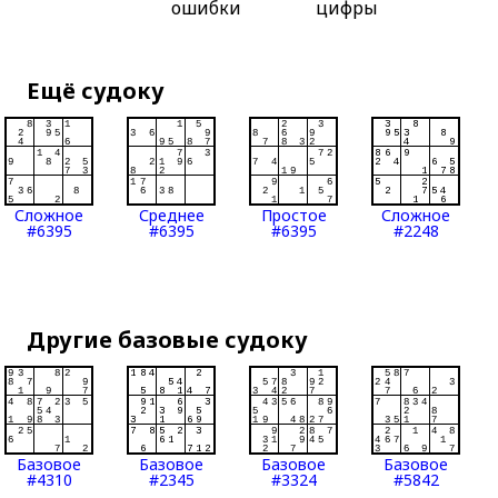
ошибки
цифры
Ещё судоку
Сложное
Среднее
Простое
Сложное
#6395
#6395
#6395
#2248
Другие базовые судоку
Базовое
Базовое
Базовое
Базовое
#4310
#2345
#3324
#5842