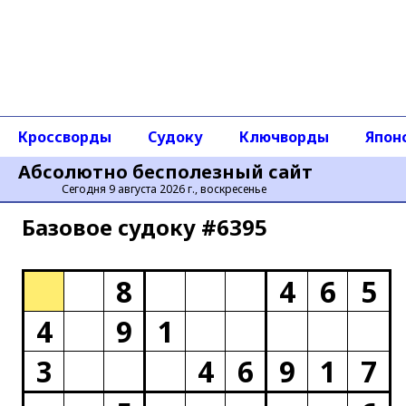
Кроссворды
Судоку
Ключворды
Япон
Абсолютно бесполезный сайт
Сегодня 9 августа 2026 г., воскресенье
Базовое cудоку #6395
8
4
6
5
4
9
1
3
4
6
9
1
7