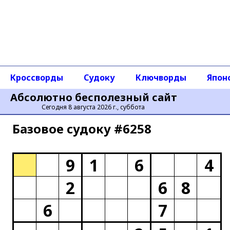
Кроссворды
Судоку
Ключворды
Япон
Абсолютно бесполезный сайт
Сегодня 8 августа 2026 г., суббота
Базовое cудоку #6258
9
1
6
4
2
6
8
6
7