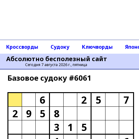
Кроссворды
Судоку
Ключворды
Япон
Абсолютно бесполезный сайт
Сегодня 7 августа 2026 г., пятница
Базовое cудоку #6061
6
2
5
7
2
9
5
8
3
1
5