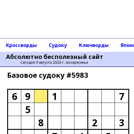
Кроссворды
Судоку
Ключворды
Япон
Абсолютно бесполезный сайт
Сегодня 9 августа 2026 г., воскресенье
Базовое cудоку #5983
6
9
1
7
5
8
2
3