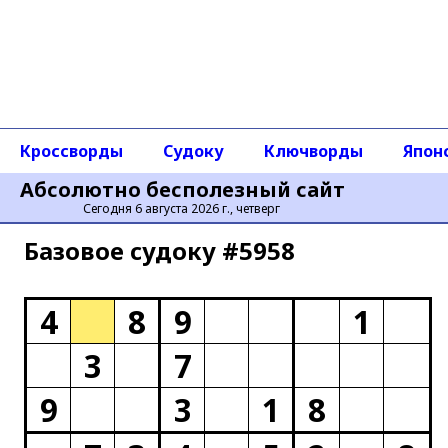
Кроссворды
Судоку
Ключворды
Япон
Абсолютно бесполезный сайт
Сегодня 6 августа 2026 г., четверг
Базовое cудоку #5958
4
8
9
1
3
7
9
3
1
8