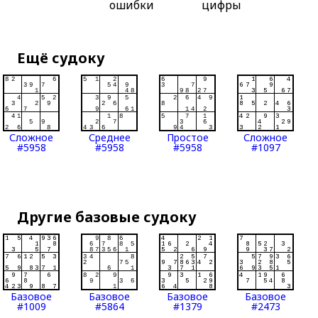
ошибки
цифры
Ещё судоку
Сложное
Среднее
Простое
Сложное
#5958
#5958
#5958
#1097
Другие базовые судоку
Базовое
Базовое
Базовое
Базовое
#1009
#5864
#1379
#2473