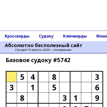
Кроссворды
Судоку
Ключворды
Япон
Абсолютно бесполезный сайт
Сегодня 10 августа 2026 г., понедельник
Базовое cудоку #5742
5
4
8
3
3
1
5
6
8
3
1
9