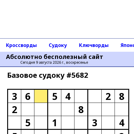
Кроссворды
Судоку
Ключворды
Япон
Абсолютно бесполезный сайт
Сегодня 9 августа 2026 г., воскресенье
Базовое cудоку #5682
3
6
5
4
2
8
2
8
5
1
3
4