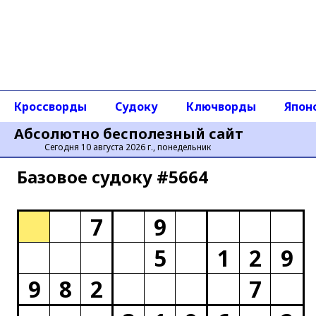
Кроссворды
Судоку
Ключворды
Япон
Абсолютно бесполезный сайт
Сегодня 10 августа 2026 г., понедельник
Базовое cудоку #5664
7
9
5
1
2
9
9
8
2
7