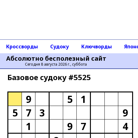
Кроссворды
Судоку
Ключворды
Япон
Абсолютно бесполезный сайт
Сегодня 8 августа 2026 г., суббота
Базовое cудоку #5525
9
5
1
5
7
3
9
1
9
7
4