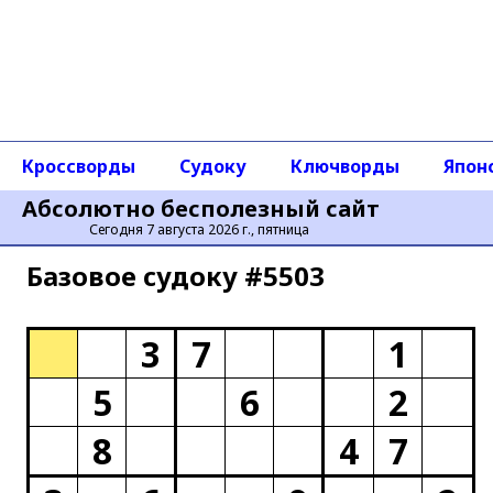
Кроссворды
Судоку
Ключворды
Япон
Абсолютно бесполезный сайт
Сегодня 7 августа 2026 г., пятница
Базовое cудоку #5503
3
7
1
5
6
2
8
4
7