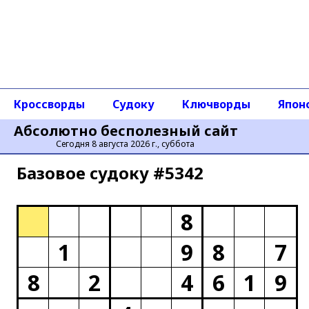
Кроссворды
Судоку
Ключворды
Япон
Абсолютно бесполезный сайт
Сегодня 8 августа 2026 г., суббота
Базовое cудоку #5342
8
1
9
8
7
8
2
4
6
1
9