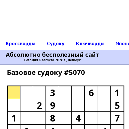
Кроссворды
Судоку
Ключворды
Япон
Абсолютно бесполезный сайт
Сегодня 6 августа 2026 г., четверг
Базовое cудоку #5070
3
6
1
2
9
5
1
8
4
7