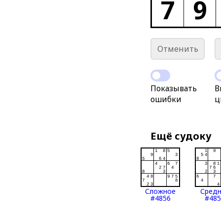
7
9
Отменить
Показывать
В
ошибки
ц
Ещё судоку
Сложное
Сред
#4856
#485