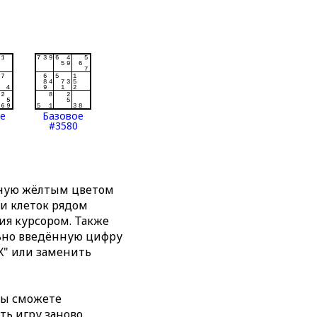
ое
Базовое
#3580
нную жёлтым цветом
ти клеток рядом
я курсором. Также
льно введённую цифру
X" или заменить
вы сможете
ть игру заново,