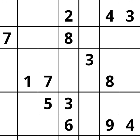
2
4
3
7
8
3
1
7
8
5
3
6
9
4