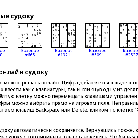
вые судоку
ое
Базовое
Базовое
Базовое
Базов
8
#665
#1921
#6091
#2537
 онлайн судоку
те можно решать онлайн. Цифра добавляется в выделе
 ввести как с клавиатуры, так и кликнув одну из девя
Жёлтую клетку можно перемещать клавишами управлени
ифры можно выбрать прямо на игровом поле. Неправи
тием клавиш Backspace или Delete, кликом по клетке "
доку автоматически сохраняется. Вернувшись позже, 
 судоку с того момента, где остановились. Чтобы нача