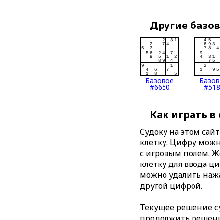
Другие базо
Базовое
Базов
#6650
#518
Как играть в
Судоку на этом сай
клетку. Цифру можно
с игровым полем. 
клетку для ввода ц
можно удалить нажа
другой цифрой.
Текущее решение су
продолжить решение