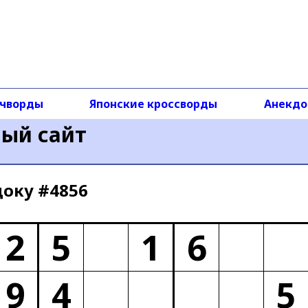
чворды
Японские кроссворды
Анекд
ный сайт
доку #4856
2
5
1
6
9
4
5