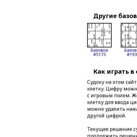
Другие базо
Базовое
Базов
#5173
#193
Как играть в
Судоку на этом сай
клетку. Цифру можно
с игровым полем. 
клетку для ввода ц
можно удалить нажа
другой цифрой.
Текущее решение су
продолжить решение