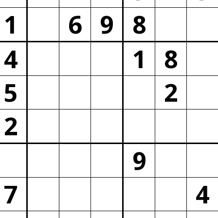
1
6
9
8
4
1
8
5
2
2
9
7
4