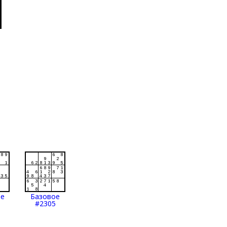
ое
Базовое
#2305