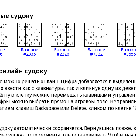
вые судоку
ое
Базовое
Базовое
Базовое
Базов
6
#2335
#2226
#7322
#3555
 онлайн судоку
те можно решать онлайн. Цифра добавляется в выделе
 ввести как с клавиатуры, так и кликнув одну из девя
Жёлтую клетку можно перемещать клавишами управлени
ифры можно выбрать прямо на игровом поле. Неправи
тием клавиш Backspace или Delete, кликом по клетке "
доку автоматически сохраняется. Вернувшись позже, 
 судоку с того момента, где остановились. Чтобы нача