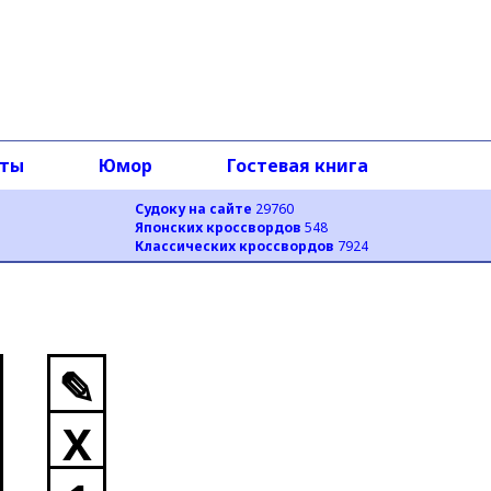
оты
Юмор
Гостевая книга
Судоку на сайте
29760
Японских кроссвордов
548
Классических кроссвордов
7924
✎
X