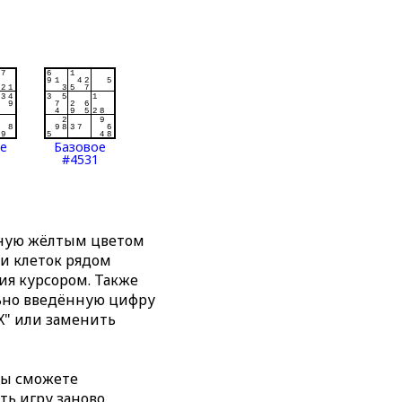
ое
Базовое
#4531
нную жёлтым цветом
ти клеток рядом
я курсором. Также
льно введённую цифру
X" или заменить
вы сможете
ть игру заново,