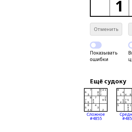
1
Отменить
Показывать
В
ошибки
ц
Ещё судоку
Сложное
Сред
#4855
#485