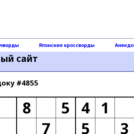
чворды
Японские кроссворды
Анекд
ный сайт
доку #4855
8
5
4
1
7
5
3