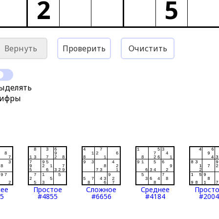
2
5
Вернуть
Проверить
Очистить
ыделять
ифры
нее
Простое
Сложное
Среднее
Прост
5
#4855
#6656
#4184
#2004