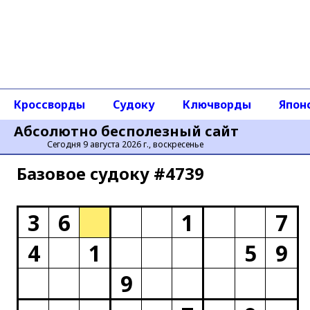
Кроссворды
Судоку
Ключворды
Япон
Абсолютно бесполезный сайт
Сегодня 9 августа 2026 г., воскресенье
Базовое cудоку #4739
3
6
1
7
4
1
5
9
9