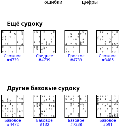
ошибки
цифры
Ещё судоку
Сложное
Среднее
Простое
Сложное
#4739
#4739
#4739
#3485
Другие базовые судоку
Базовое
Базовое
Базовое
Базовое
#4472
#132
#7338
#591