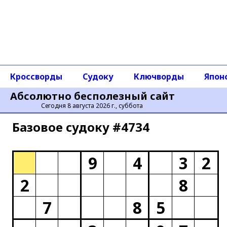
Кроссворды
Судоку
Ключворды
Япон
Абсолютно бесполезный сайт
Сегодня 8 августа 2026 г., суббота
Базовое cудоку #4734
9
4
3
2
2
8
7
8
5