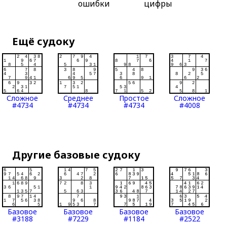
ошибки
цифры
Ещё судоку
Сложное
Среднее
Простое
Сложное
#4734
#4734
#4734
#4008
Другие базовые судоку
Базовое
Базовое
Базовое
Базовое
#3188
#7229
#1184
#2522