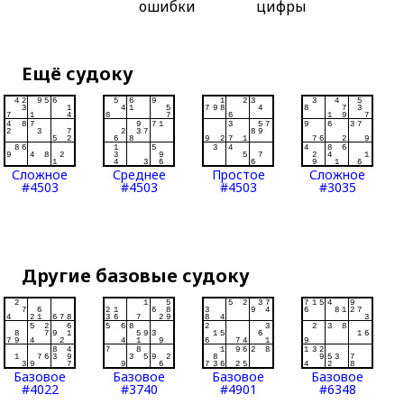
ошибки
цифры
Ещё судоку
Сложное
Среднее
Простое
Сложное
#4503
#4503
#4503
#3035
Другие базовые судоку
Базовое
Базовое
Базовое
Базовое
#4022
#3740
#4901
#6348