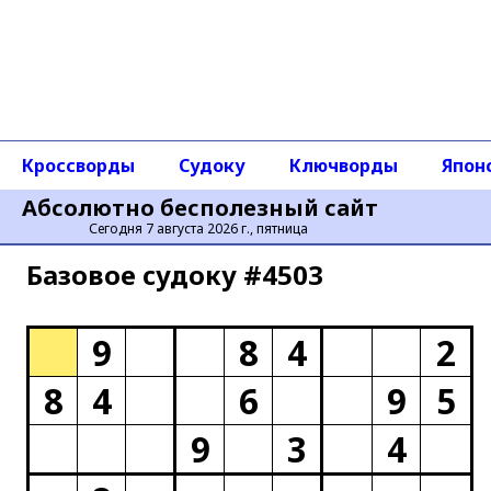
Кроссворды
Судоку
Ключворды
Япон
Абсолютно бесполезный сайт
Сегодня 7 августа 2026 г., пятница
Базовое cудоку #4503
9
8
4
2
8
4
6
9
5
9
3
4