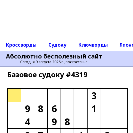
Кроссворды
Судоку
Ключворды
Япон
Абсолютно бесполезный сайт
Сегодня 9 августа 2026 г., воскресенье
Базовое cудоку #4319
3
9
8
6
1
4
9
8