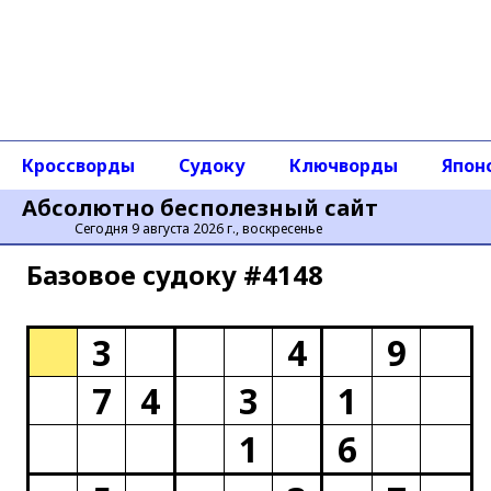
Кроссворды
Судоку
Ключворды
Япон
Абсолютно бесполезный сайт
Сегодня 9 августа 2026 г., воскресенье
Базовое cудоку #4148
3
4
9
7
4
3
1
1
6